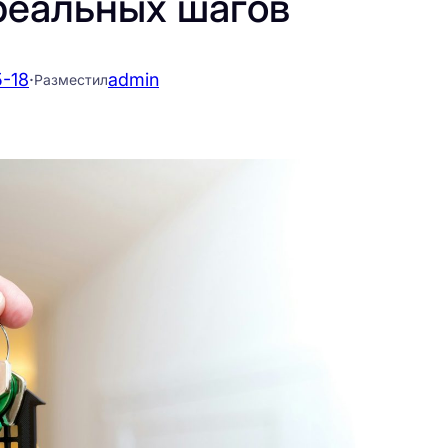
 реальных шагов
-18
·
admin
Разместил