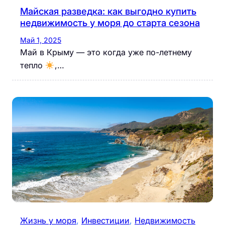
Майская разведка: как выгодно купить
недвижимость у моря до старта сезона
Май 1, 2025
Май в Крыму — это когда уже по-летнему
тепло
,…
Жизнь у моря
, 
Инвестиции
, 
Недвижимость