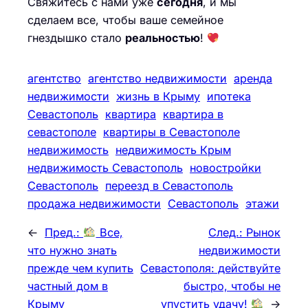
Свяжитесь с нами уже
сегодня
, и мы
сделаем все, чтобы ваше семейное
гнездышко стало
реальностью
!
агентство
агентство недвижимости
аренда
недвижимости
жизнь в Крыму
ипотека
Севастополь
квартира
квартира в
севастополе
квартиры в Севастополе
недвижимость
недвижимость Крым
недвижимость Севастополь
новостройки
Севастополь
переезд в Севастополь
продажа недвижимости
Севастополь
этажи
←
Пред.:
Все,
След.:
Рынок
что нужно знать
недвижимости
прежде чем купить
Севастополя: действуйте
частный дом в
быстро, чтобы не
Крыму
упустить удачу!
→