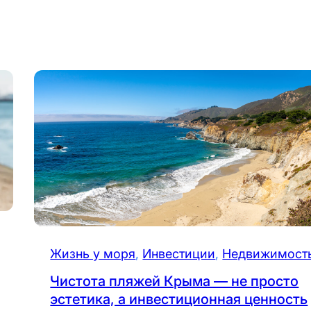
Жизнь у моря
, 
Инвестиции
, 
Недвижимост
Чистота пляжей Крыма — не просто
эстетика, а инвестиционная ценность